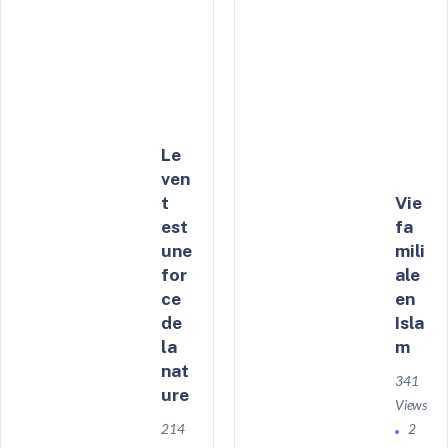
Le
ven
t
Vie
est
fa
une
mili
for
ale
ce
en
de
Isla
la
m
nat
341
ure
Views
214
2