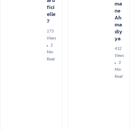
arti
ma
fici
ne
elle
Ah
?
ma
diy
173
ya
Views
2
432
Min
Views
Read
3
Min
Read