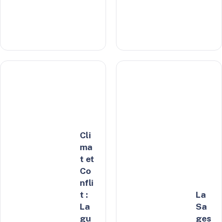
Cli
ma
t et
Co
nfli
t :
La
La
Sa
gu
ges