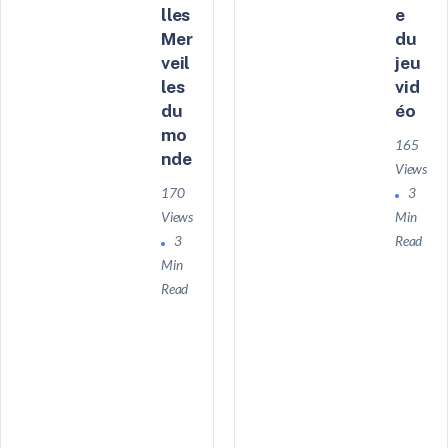
lles
e
Mer
du
veil
jeu
les
vid
du
éo
mo
165
nde
Views
170
3
Views
Min
3
Read
Min
Read