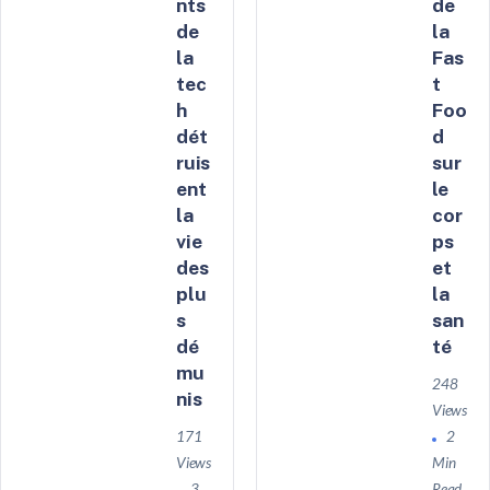
nts
de
de
la
la
Fas
tec
t
h
Foo
dét
d
ruis
sur
ent
le
la
cor
vie
ps
des
et
plu
la
s
san
dé
té
mu
248
nis
Views
171
2
Views
Min
3
Read