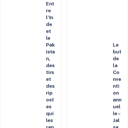
Ent
re
l’In
de
et
le
Pak
Le
ista
but
n,
de
des
la
tirs
Co
et
nve
des
nti
rip
on
ost
ann
es
uel
qui
le –
les
Jal
rap
sa