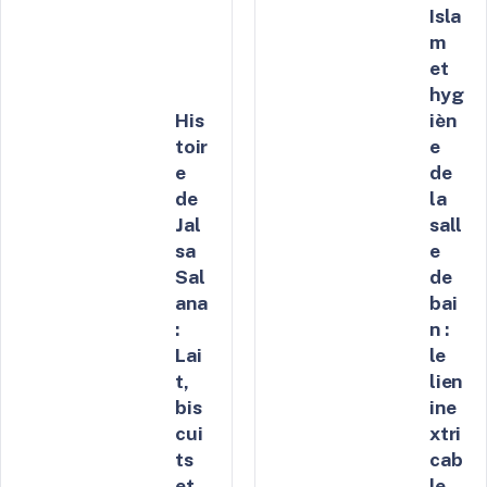
Isla
m
et
hyg
His
ièn
toir
e
e
de
de
la
Jal
sall
sa
e
Sal
de
ana
bai
:
n :
Lai
le
t,
lien
bis
ine
cui
xtri
ts
cab
et
le