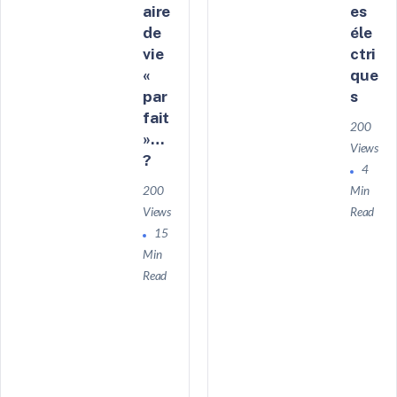
aire
es
de
éle
vie
ctri
«
que
par
s
fait
200
»…
Views
?
4
200
Min
Views
Read
15
Min
Read