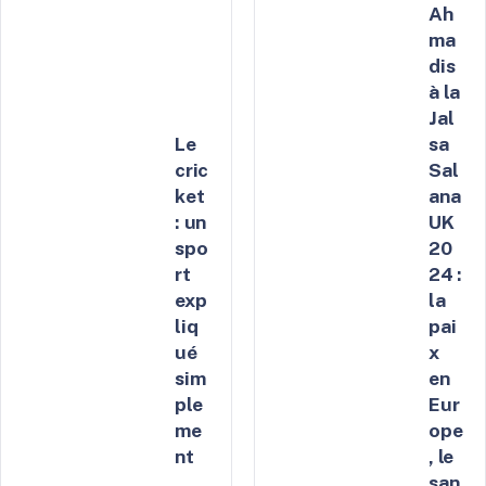
Ah
ma
dis
à la
Jal
Le
sa
cric
Sal
ket
ana
: un
UK
spo
20
rt
24 :
exp
la
liq
pai
ué
x
sim
en
ple
Eur
me
ope
nt
, le
san