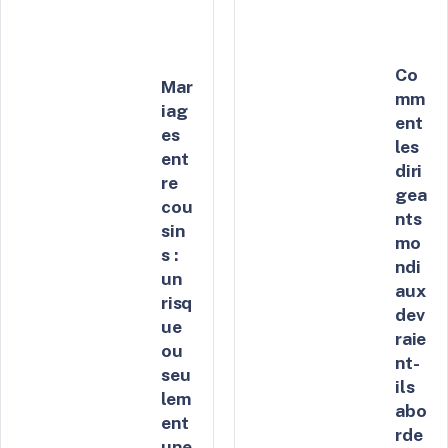
Co
Mar
mm
iag
ent
es
les
ent
diri
re
gea
cou
nts
sin
mo
s ​​:
ndi
un
aux
risq
dev
ue
raie
ou
nt-
seu
ils
lem
abo
ent
rde
une