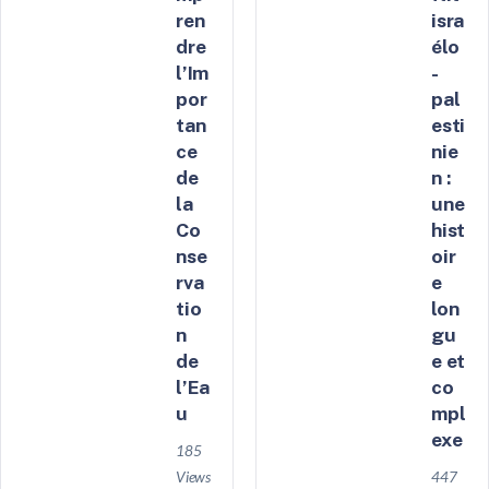
ren
isra
dre
élo
l’Im
-
por
pal
tan
esti
ce
nie
de
n :
la
une
Co
hist
nse
oir
rva
e
tio
lon
n
gu
de
e et
l’Ea
co
u
mpl
exe
185
Views
447