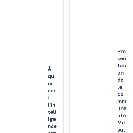
Pré
sen
tati
À
on
qu
de
oi
la
ser
co
t
mm
l’in
una
tell
uté
ige
Mu
nce
sul