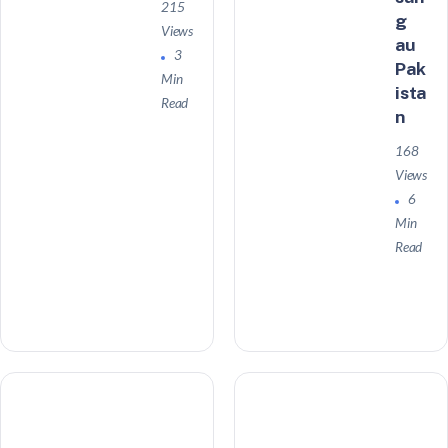
215
g
Views
au
3
Pak
Min
ista
Read
n
168
Views
6
Min
Read