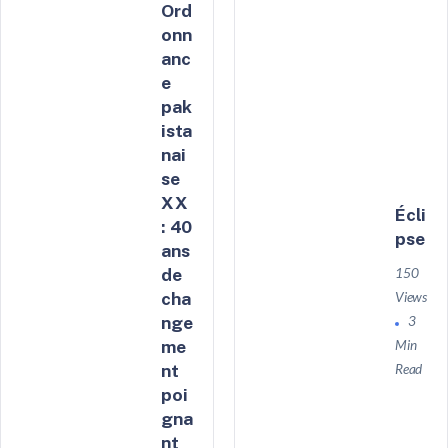
Ord
onn
anc
e
pak
ista
nai
se
XX
Écli
: 40
pse
ans
de
150
cha
Views
nge
3
me
Min
nt
Read
poi
gna
nt