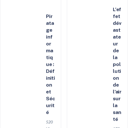
L’ef
Pir
fet
ata
dév
ge
ast
inf
ate
or
ur
ma
de
tiq
la
ue :
pol
Déf
luti
initi
on
on
de
et
l’air
Séc
sur
urit
la
é
san
té
520