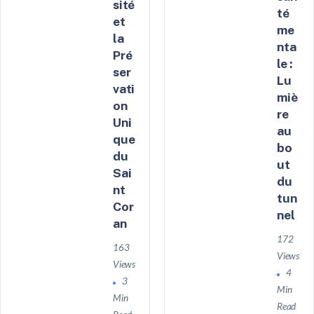
sité
té
et
me
la
nta
Pré
le :
ser
Lu
vati
miè
on
re
Uni
au
que
bo
du
ut
Sai
du
nt
tun
Cor
nel
an
172
163
Views
Views
4
3
Min
Min
Read