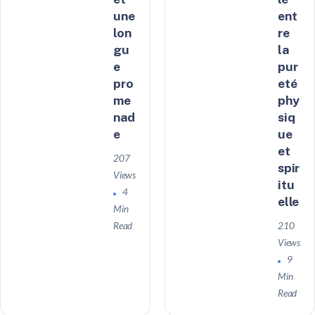
une
ent
lon
re
gu
la
e
pur
pro
eté
me
phy
nad
siq
e
ue
et
207
spir
Views
itu
4
elle
Min
Read
210
Views
9
Min
Read