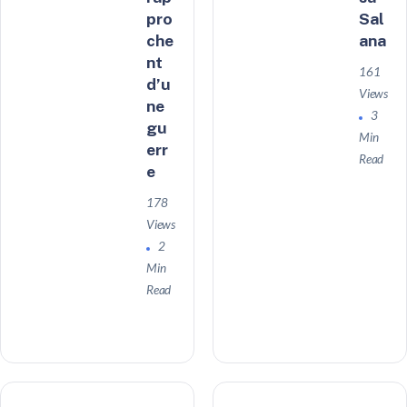
pro
Sal
che
ana
nt
161
d’u
Views
ne
3
gu
Min
err
Read
e
178
Views
2
Min
Read