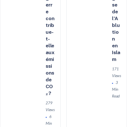
err
se
e
de
con
l’A
trib
blu
ue-
tio
t-
n
elle
en
aux
Isla
émi
m
ssi
171
ons
Views
de
3
CO
Min
₂ ?
Read
279
Views
6
Min