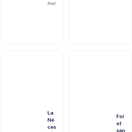
Read
La
Foi
Né
et
ces
san