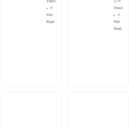
Views
179
4
Views
Min
5
Read
Min
Read