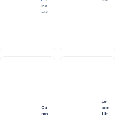
Min
Read
Le
Co
con
mp
flit