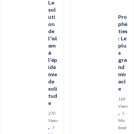
La
sol
uti
Pro
on
phé
de
ties
l’isl
: Le
am
plu
à
s
l’ép
gra
idé
nd
mie
mir
de
acl
soli
e
tud
168
e
Views
270
5
Views
Min
7
Read