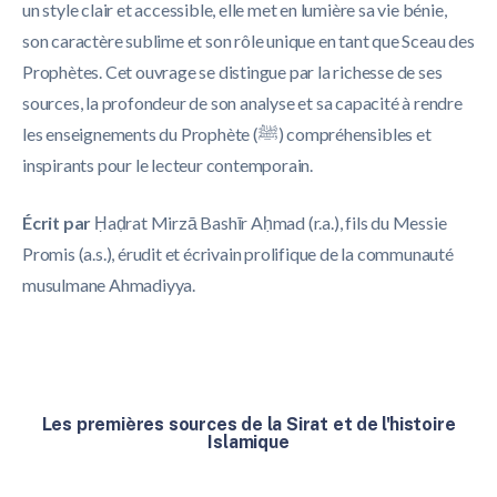
un style clair et accessible, elle met en lumière sa vie bénie,
son caractère sublime et son rôle unique en tant que Sceau des
Prophètes. Cet ouvrage se distingue par la richesse de ses
sources, la profondeur de son analyse et sa capacité à rendre
les enseignements du Prophète (ﷺ) compréhensibles et
inspirants pour le lecteur contemporain.
Écrit par
Ḥaḍrat Mirzā Bashīr Aḥmad (r.a.), fils du Messie
Promis (a.s.), érudit et écrivain prolifique de la communauté
musulmane Ahmadiyya.
Les premières sources de la Sirat et de l'histoire
Islamique