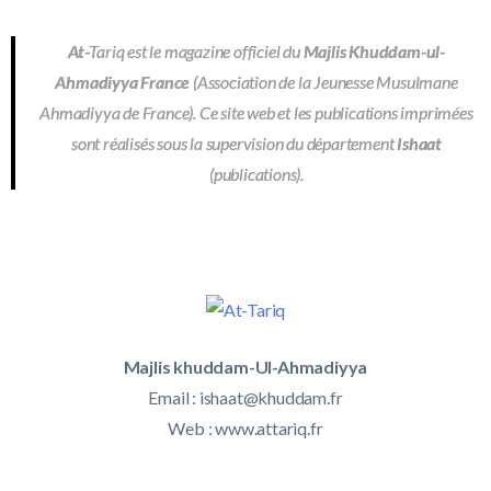
At-
Tariq est le magazine officiel du
Majlis Khuddam-ul-
Ahmadiyya France
(Association de la Jeunesse Musulmane
Ahmadiyya de France). Ce site web et les publications imprimées
sont réalisés sous la supervision du département
Ishaat
(publications).
Majlis khuddam-Ul-Ahmadiyya
Email :
ishaat@khuddam.fr
Web : www.attariq.fr