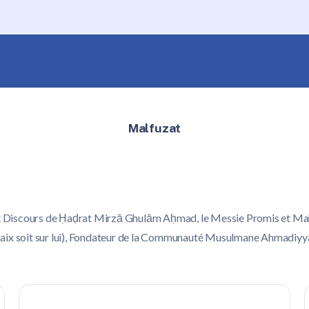
Malfuzat
t Discours de Ḥaḍrat Mirzā Ghulām Aḥmad, le Messie Promis et Mah
aix soit sur lui), Fondateur de la Communauté Musulmane Ahmadiyy