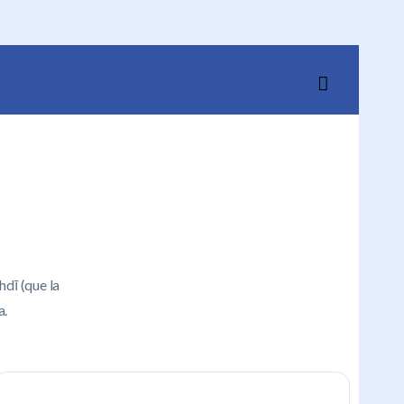
dī (que la
a.