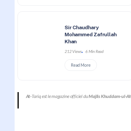
Sir Chaudhary
Mohammed Zafrullah
Khan
212 Views
6 Min Read
Read More
At-
Tariq est le magazine officiel du
Majlis Khuddam-ul-A