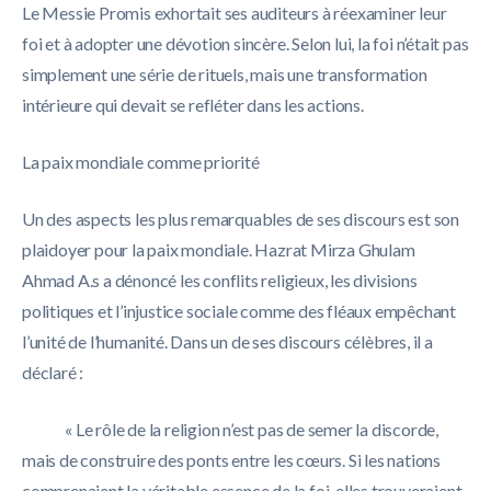
Le Messie Promis exhortait ses auditeurs à réexaminer leur
foi et à adopter une dévotion sincère. Selon lui, la foi n’était pas
simplement une série de rituels, mais une transformation
intérieure qui devait se refléter dans les actions.
La paix mondiale comme priorité
Un des aspects les plus remarquables de ses discours est son
plaidoyer pour la paix mondiale. Hazrat Mirza Ghulam
Ahmad A.s a dénoncé les conflits religieux, les divisions
politiques et l’injustice sociale comme des fléaux empêchant
l’unité de l’humanité. Dans un de ses discours célèbres, il a
déclaré :
« Le rôle de la religion n’est pas de semer la discorde,
mais de construire des ponts entre les cœurs. Si les nations
comprenaient la véritable essence de la foi, elles trouveraient