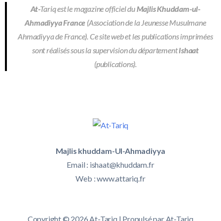
At-
Tariq est le magazine officiel du
Majlis Khuddam-ul-
Ahmadiyya France
(Association de la Jeunesse Musulmane
Ahmadiyya de France). Ce site web et les publications imprimées
sont réalisés sous la supervision du département
Ishaat
(publications).
Majlis khuddam-Ul-Ahmadiyya
Email :
ishaat@khuddam.fr
Web : www.attariq.fr
Copyright © 2026 At-Tariq | Propulsé par At-Tariq