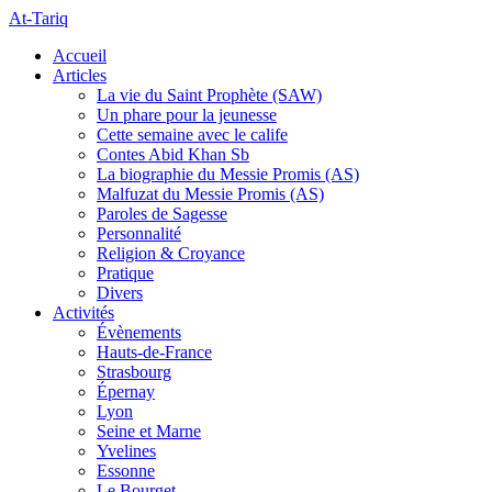
At-Tariq
Accueil
Articles
La vie du Saint Prophète (SAW)
Un phare pour la jeunesse
Cette semaine avec le calife
Contes Abid Khan Sb
La biographie du Messie Promis (AS)
Malfuzat du Messie Promis (AS)
Paroles de Sagesse
Personnalité
Religion & Croyance
Pratique
Divers
Activités
Évènements
Hauts-de-France
Strasbourg
Épernay
Lyon
Seine et Marne
Yvelines
Essonne
Le Bourget