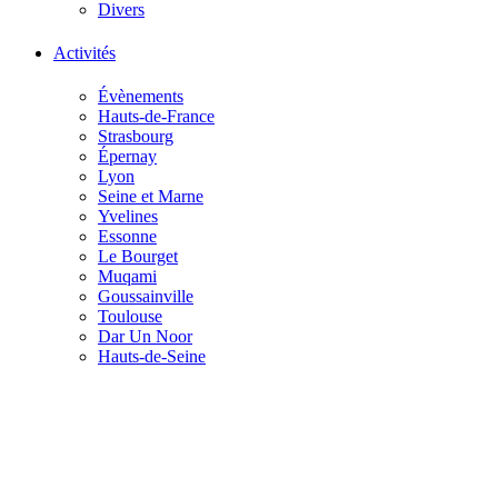
Divers
Activités
Évènements
Hauts-de-France
Strasbourg
Épernay
Lyon
Seine et Marne
Yvelines
Essonne
Le Bourget
Muqami
Goussainville
Toulouse
Dar Un Noor
Hauts-de-Seine