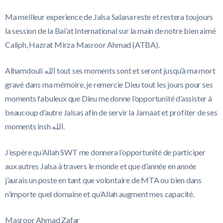
Ma meilleur experience de Jalsa Salana reste et restera toujours
la session de la Bai’at International sur la main de notre bien aimé
Caliph, Hazrat Mirza Masroor Ahmad (ATBA).
Alhamdouli ‏الله tout ses moments sont et seront jusqu’à ma mort
gravé dans ma mémoire, je remercie Dieu tout les jours pour ses
moments fabuleux que Dieu me donne l’opportunité d’assister à
beaucoup d’autre Jalsas afin de servir la Jamaat et profiter de ses
moments insh ‏الله.
J’espère qu’Allah SWT me donnera l’opportunité de participer
aux autres Jalsa à travers le monde et que d’année en année
j’aurais un poste en tant que volontaire de MTA ou bien dans
n’importe quel domaine et qu’Allah augment mes capacité.
Masroor Ahmad Zafar