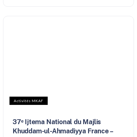
Activités MKAF
37ᵉ Ijtema National du Majlis
Khuddam-ul-Ahmadiyya France –