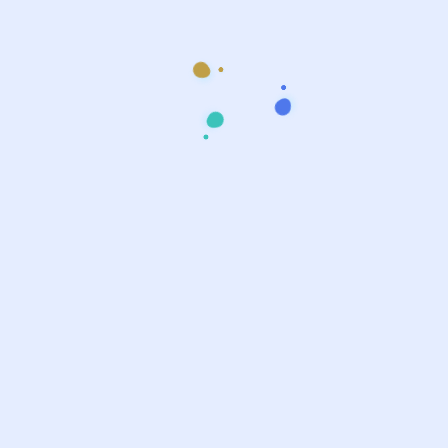
Accueil à la Mosquée Noor de
Beuvrages
En fin de journée, après 87 kilomètres parcourus, la
délégation est arrivée à Beuvrages, dans le nord de la
France, où elle a été accueillie à la Mosquée Noor avec
des rafraichissement autour d’une table déjeuner. C’est
dans ce cadre spirituel que les participants ont passé la
nuit, partagé le dîner, accompli les prières de Maghrib et
d’Isha, et préparé la troisième et dernière étape.
Jour 3 — Lundi 29 juin : Beuvrages →
Bruxelles (95 km)