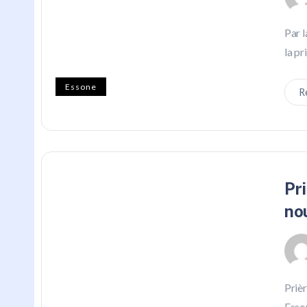
Par l
la pr
Essone
R
Pr
no
Prièr
Esson