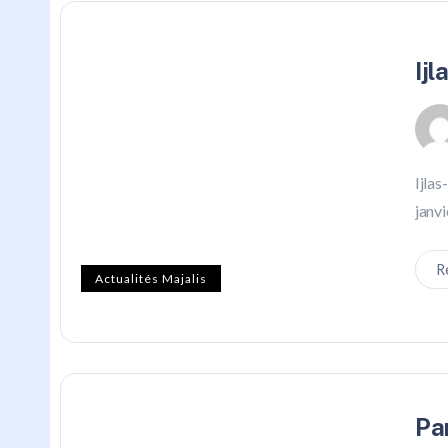
Ij
Ijlas
janvi
R
Actualités Majalis
Pa