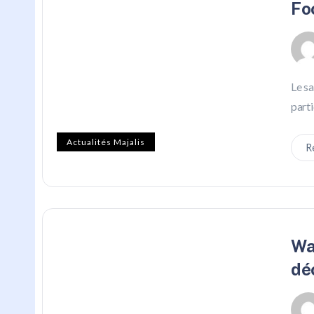
Fo
Le sa
parti
Actualités Majalis
R
Wa
dé