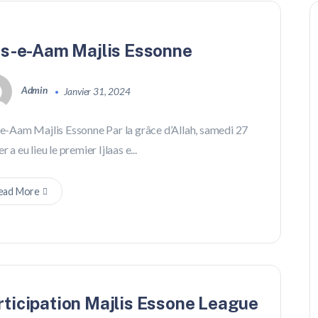
las-e-Aam Majlis Essonne
Admin
Janvier 31, 2024
-e-Aam Majlis Essonne Par la grâce d’Allah, samedi 27
er a eu lieu le premier Ijlaas e...
ead More
rticipation Majlis Essone League