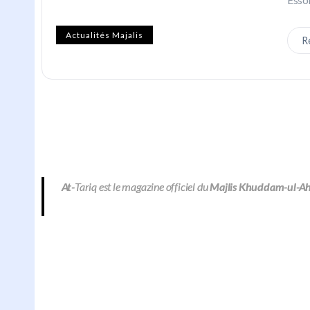
Actualités Majalis
R
At-
Tariq est le magazine officiel du
Majlis Khuddam-ul-A