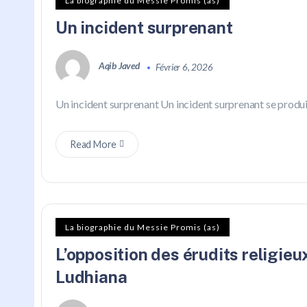
La biographie du Messie Promis (as)
Un incident surprenant
Aqib Javed
Février 6, 2026
Un incident surprenant Un incident surprenant se produis
Read More
La biographie du Messie Promis (as)
L’opposition des érudits religieu
Ludhiana