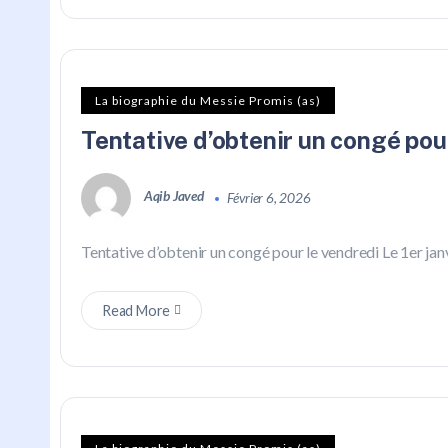
La biographie du Messie Promis (as)
Tentative d’obtenir un congé pou
Aqib Javed
Février 6, 2026
Tentative d’obtenir un congé pour le vendredi Le 1er janv
Read More