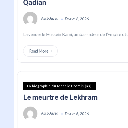
Qadian
Aqib Javed
Février 6, 2026
La venue de Hussein Kami, ambassadeur de l’Empire ot
Read More
La biographie du Messie Promis (as)
Le meurtre de Lekhram
Aqib Javed
Février 6, 2026