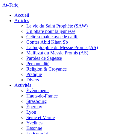
At-Tariq
Accueil
Articles
La vie du Saint Prophète (SAW)
Un phare pour la jeunesse
Cette semaine avec le calife
Contes Abid Khan Sb
La biographie du Messie Promis (AS)
Malfuzat du Messie Promis (AS)
Paroles de Sagesse
Personnalité
Religion & Croyance
Pratique
Divers
Activités
Évènements
Hauts-de-France
Strasbourg
Épernay
Lyon
Seine et Marne
Yvelines
Essonne
Le Bourget