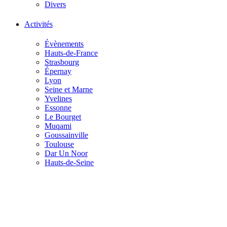
Divers
Activités
Évènements
Hauts-de-France
Strasbourg
Épernay
Lyon
Seine et Marne
Yvelines
Essonne
Le Bourget
Muqami
Goussainville
Toulouse
Dar Un Noor
Hauts-de-Seine