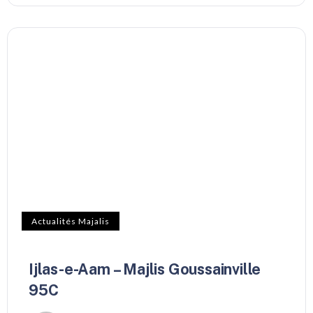
Actualités Majalis
Ijlas-e-Aam – Majlis Goussainville
95C