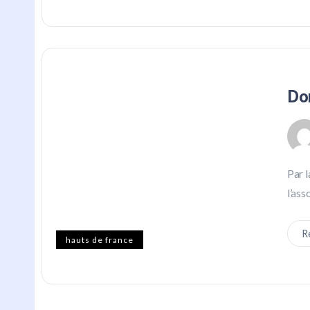
Do
Par 
l’ass
R
hauts de france