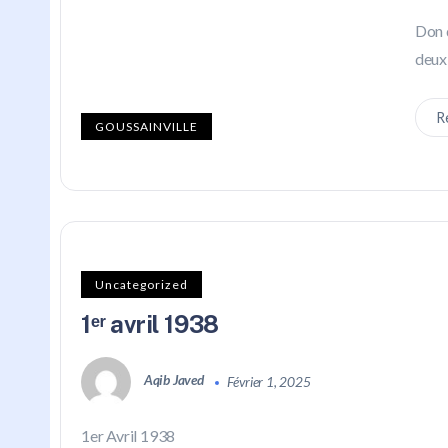
Don 
deux
R
GOUSSAINVILLE
Uncategorized
1ᵉʳ avril 1938
Aqib Javed
Février 1, 2025
1er Avril 1938