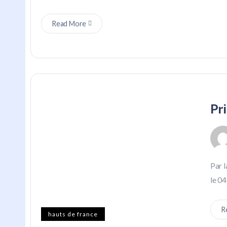
Read More
Pr
Par l
le 04
R
hauts de france