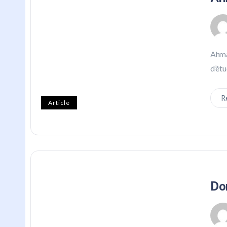
Ahma
d’étu
R
Article
Do