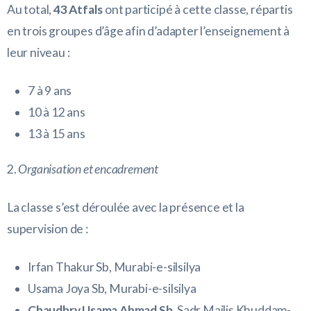
Au total,
43 Atfals
ont participé à cette classe, répartis
en trois groupes d’âge afin d’adapter l’enseignement à
leur niveau :
7 à 9 ans
10 à 12 ans
13 à 15 ans
2.
Organisation et encadrement
La classe s’est déroulée avec la présence et la
supervision de :
Irfan Thakur Sb, Murabi-e-silsilya
Usama Joya Sb, Murabi-e-silsilya
Chaudhry Usama Ahmad Sb
, Sadr Majlis Khuddam-