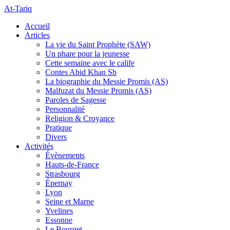
At-Tariq
Accueil
Articles
La vie du Saint Prophète (SAW)
Un phare pour la jeunesse
Cette semaine avec le calife
Contes Abid Khan Sb
La biographie du Messie Promis (AS)
Malfuzat du Messie Promis (AS)
Paroles de Sagesse
Personnalité
Religion & Croyance
Pratique
Divers
Activités
Évènements
Hauts-de-France
Strasbourg
Épernay
Lyon
Seine et Marne
Yvelines
Essonne
Le Bourget