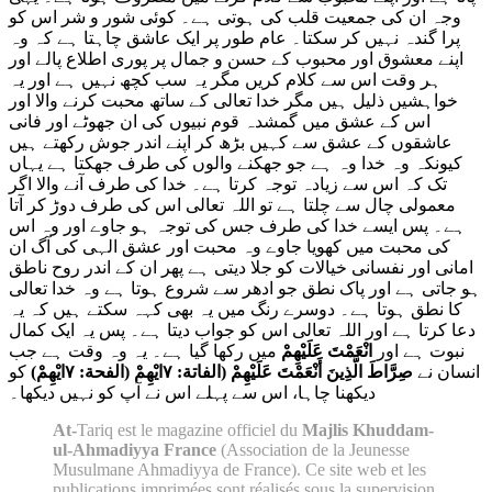
وجہ ان کی جمعیت قلب کی ہوتی ہے۔ کوئی شور و شر اس کو
پرا گندہ نہیں کر سکتا۔ عام طور پر ایک عاشق چاہتا ہے کہ وہ
اپنے معشوق اور محبوب کے حسن و جمال پر پوری اطلاع پالے اور
ہر وقت اس سے کلام کریں مگر یہ سب کچھ نہیں ہے اور یہ
خواہشیں ذلیل ہیں مگر خدا تعالی کے ساتھ محبت کرنے والا اور
اس کے عشق میں گمشدہ قوم نبیوں کی ان جھوٹے اور فانی
عاشقوں کے عشق سے کہیں بڑھ کر اپنے اندر جوش رکھتے ہیں
کیونکہ وہ خدا وہ ہے جو جھکنے والوں کی طرف جھکتا ہے یہاں
تک کہ اس سے زیادہ توجہ کرتا ہے۔ خدا کی طرف آنے والا اگر
معمولی چال سے چلتا ہے تو اللہ تعالی اس کی طرف دوڑ کر آتا
ہے۔ پس ایسے خدا کی طرف جس کی توجہ ہو جاوے اور وہ اس
کی محبت میں کھویا جاوے وہ محبت اور عشق الہی کی آگ ان
امانی اور نفسانی خیالات کو جلا دیتی ہے پھر ان کے اندر روح ناطق
ہو جاتی ہے اور پاک نطق جو ادھر سے شروع ہوتا ہے وہ خدا تعالی
کا نطق ہوتا ہے۔ دوسرے رنگ میں یہ بھی کہہ سکتے ہیں کہ یہ
دعا کرتا ہے اور اللہ تعالی اس کو جواب دیتا ہے۔ پس یہ ایک کمال
نبوت ہے اور
انْعَمْتَ عَلَيْهِمْ
میں رکھا گیا ہے۔ یہ وہ وقت ہے جب
انسان نے
صِرَّاطَ الَّذِينَ أَنْعَمْتَ عَلَيْهِمْ (الفاتة: ۷ايْهِمْ
(الفحة: ۷ايْهِمْ)
کو
دیکھنا چاہا، اس سے پہلے اس نے آپ کو نہیں دیکھا۔
At-
Tariq est le magazine officiel du
Majlis Khuddam-
ul-Ahmadiyya France
(Association de la Jeunesse
Musulmane Ahmadiyya de France). Ce site web et les
publications imprimées sont réalisés sous la supervision