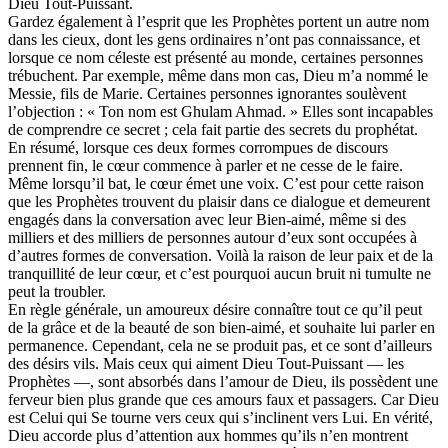
Dieu Tout-Puissant.
Gardez également à l’esprit que les Prophètes portent un autre nom
dans les cieux, dont les gens ordinaires n’ont pas connaissance, et
lorsque ce nom céleste est présenté au monde, certaines personnes
trébuchent. Par exemple, même dans mon cas, Dieu m’a nommé le
Messie, fils de Marie. Certaines personnes ignorantes soulèvent
l’objection : « Ton nom est Ghulam Ahmad. » Elles sont incapables
de comprendre ce secret ; cela fait partie des secrets du prophétat.
En résumé, lorsque ces deux formes corrompues de discours
prennent fin, le cœur commence à parler et ne cesse de le faire.
Même lorsqu’il bat, le cœur émet une voix. C’est pour cette raison
que les Prophètes trouvent du plaisir dans ce dialogue et demeurent
engagés dans la conversation avec leur Bien-aimé, même si des
milliers et des milliers de personnes autour d’eux sont occupées à
d’autres formes de conversation. Voilà la raison de leur paix et de la
tranquillité de leur cœur, et c’est pourquoi aucun bruit ni tumulte ne
peut la troubler.
En règle générale, un amoureux désire connaître tout ce qu’il peut
de la grâce et de la beauté de son bien-aimé, et souhaite lui parler en
permanence. Cependant, cela ne se produit pas, et ce sont d’ailleurs
des désirs vils. Mais ceux qui aiment Dieu Tout-Puissant — les
Prophètes —, sont absorbés dans l’amour de Dieu, ils possèdent une
ferveur bien plus grande que ces amours faux et passagers. Car Dieu
est Celui qui Se tourne vers ceux qui s’inclinent vers Lui. En vérité,
Dieu accorde plus d’attention aux hommes qu’ils n’en montrent