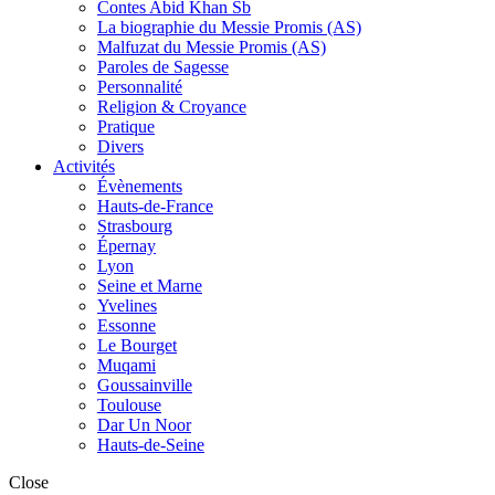
Contes Abid Khan Sb
La biographie du Messie Promis (AS)
Malfuzat du Messie Promis (AS)
Paroles de Sagesse
Personnalité
Religion & Croyance
Pratique
Divers
Activités
Évènements
Hauts-de-France
Strasbourg
Épernay
Lyon
Seine et Marne
Yvelines
Essonne
Le Bourget
Muqami
Goussainville
Toulouse
Dar Un Noor
Hauts-de-Seine
Close