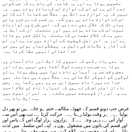
مخصوص ہوتا ہے اور یہ قاعدہ کی بات ہے کہ جب کوئی
تھے آتی ہے تو اس کے لوازم اس کے ساتھ ہوتے ہیں۔ یہ
نہیں کہ وہ لوازم سے الگ ہو۔ مثلاً جب کھانا آئے گا تو
اس کے لوازم ساتھ ہی ہوں گے۔ ہر قسم کے برتن، پانی
یہاں تک کہ خلال بھی دے دیں گے۔ اسی طرح پر لوازمات
نبوت اس کے ساتھ ہوتے ہیں اور منجملہ ان کے ایک یہ
بھی ہے کہ کلام نفسانی کا سلسلہ بالکل ختم ہو جاتا
ہے اور یہ امر اصل کیفیت کے لوازم میں سے ہے اور اس
کے آثار و علامات کی دلیل وہ پیشگوئیاں ہوتی ہیں جو
خدا تعالی انہیں عطا کرتا ہے۔
یہ بھی یاد رکھو کہ نبیوں کا ایک اور نام آسمان پر
ہوتا ہے جس سے دوسرے لوگ آشنا بھی نہیں ہوتے اور
بعض وقت جب وہ آسمانی نام دنیا میں پیش ہوتا ہے تو
لوگوں کو ٹھوکر لگ جاتی ہے۔ مثلاً میرے ہی معاملہ میں
خدا نے میرا نام مسیح ابن مریم بھی رکھا ہے۔ بعض
نادان اعتراض کرتے ہیں کہ تمہارا نام تو غلام احمد
ہے وہ اس راز کوسمجھ نہیں سکتے ۔ یہ اسرار نبوت میں
سے ایک بات ہے۔
غرض جب دونو قسم کے جھوٹے مکالمے ختم ہو جاتے ہیں تو پھر دل
بولتا ہے۔ ہر وقت بولتا رہتا ہے۔ حرکت کرتا ہے تب بھی اس سے
آواز آتی ہے یہی وجہ ہے کہ ہزاروں ہزار لوگ اس کے پاس اور
اور قسم کی باتوں میں مشغول ہوں یہ اپنے اس سلسلہ میں لذت
پاتا ہے اور اپنے محبوب سے کلام کرنے میں مصروف ہوتا ہے۔ یہی