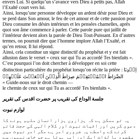
envers Lui. Si quelqu’un s’avance vers Dieu à petits pas, Allah
l’Exalté court vers lui.
Ainsi, lorsqu’une personne développe un ardent désir pour Dieu et
se perd dans Son amour, le feu de cet amour et de cette passion pour
Dieu consume les désirs intérieurs et les pensées charnelles, après
quoi son âme commence à parler. Cette parole pure qui jaillit de
l’intérieur devient alors la parole de Dieu Tout-Puissant. En d’autres
termes, on pourrait dire que l’homme implore Allah l’Exalté, et
qu’en retour, Il lui répond.
Ainsi, cela constitue un signe distinctif du prophétat et y est fait
allusion dans le verset « ceux sur qui Tu as accordé Tes bienfaits ».
C’est pourquoi l’on doit chercher à développer en soi cette
distinction particulière du prophétat lorsqu’on récite la prière : اِهۡدِنَا
الصِّرَاطَ الۡمُسۡتَقِیۡمَ صِرَاطَ الَّذِیۡنَ اَنۡعَمۡتَ عَلَیۡهِمۡ
« Guide-nous sur le droit chemin —
le chemin de ceux sur qui Tu as accordé Tes bienfaits ».
جلسة الوداع کی تقریب پر حضرت اقدس کی تقریر
لوازم نبوت
یہ تو ممکن ہے کہ ہزاروں ہزار انسان ملہم ہونے کا
دعوی کریں اور اثبات نبوت اور کلام الہی کی حجت قائم
کرنے کے واسطے یہ ضروری امر ہے مگر امر نبوت میں
مقصود با لذات ایک اور امر ہوتا ہے جو خاص نبیوں سے