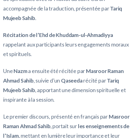
accompagnée de la traduction, présentée par
Tariq
Mujeeb Sahib
.
Récitation de l’Ehd de Khuddam-ul-Ahmadiyya
rappelant aux participants leurs engagements moraux
et spirituels.
Une
Nazm
a ensuite été récitée par
Masroor Raman
Ahmad Sahib
, suivie d’un
Qaseeda
récité par
Tariq
Mujeeb Sahib
, apportant une dimension spirituelle et
inspirante à la session.
Le premier discours, présenté en français par
Masroor
Raman Ahmad Sahib
, portait sur
les enseignements de
l’Islam
, mettant en lumière leur importance et leur