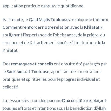
application pratique dans la vie quotidienne.
Par la suite, le
Qaid Majlis Toulouse
a expliqué le thème
«
Comment renforcer notre relation avec la Khilafat »
,
soulignant l’importance de l’obéissance, de la prière, du
sacrifice et de l’attachement sincère à l’institution de la
Khilafat.
Des
remarques et conseils
ont ensuite été partagés par
le
Sadr Jama‘at Toulouse
, apportant des orientations
pratiques et spirituelles pour le progrès individuel et
collectif.
La session s’est conclue par une
Dua de clôture
, plaçant
tous les efforts et intentions sous la bénédiction d’Allah