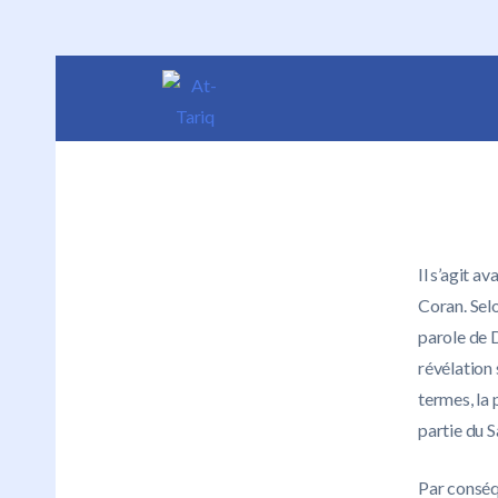
Il s’agit a
Coran. Sel
parole de D
révélation 
termes, la 
partie du S
Par conséqu