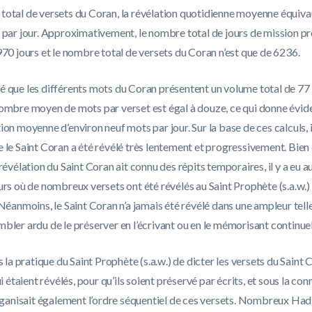
total de versets du Coran, la révélation quotidienne moyenne équiva
t par jour. Approximativement, le nombre total de jours de mission p
970 jours et le nombre total de versets du Coran n’est que de 6236.
é que les différents mots du Coran présentent un volume total de 77
 nombre moyen de mots par verset est égal à douze, ce qui donne év
ion moyenne d’environ neuf mots par jour. Sur la base de ces calculs, i
 le Saint Coran a été révélé très lentement et progressivement. Bien q
 révélation du Saint Coran ait connu des répits temporaires, il y a eu a
urs où de nombreux versets ont été révélés au Saint Prophète (s.a.w.)
 Néanmoins, le Saint Coran n’a jamais été révélé dans une ampleur telle
mbler ardu de le préserver en l’écrivant ou en le mémorisant continue
ns la pratique du Saint Prophète (s.a.w.) de dicter les versets du Saint
lui étaient révélés, pour qu’ils soient préservé par écrits, et sous la co
 organisait également l’ordre séquentiel de ces versets. Nombreux Had