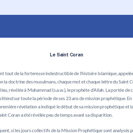
Le Saint Coran
vant tout de la forteresse indestructible de l’histoire Islamique, appelée
on la doctrine des musulmans, chaque mot et chaque lettre du Saint C
ieu, révélée à Muhammad (s.a.w.), le prophète d’Allah. La portée de 
s’étend sur toute la période de ses 23 ans de mission prophétique. En 
première révélation a indiqué le début de sa mission prophétique et l
aint Coran a été révélée peu de temps avant sa disparition.
ent, si les jours collectifs de la Mission Prophétique sont analysés 