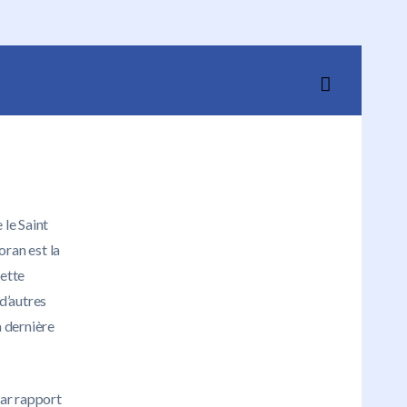
 le Saint
oran est la
cette
d’autres
a dernière
par rapport