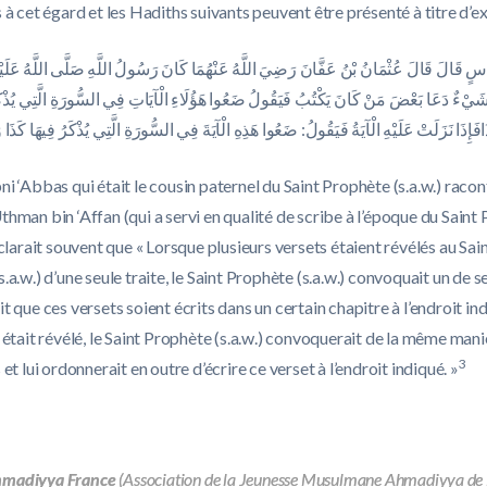
 à cet égard et les Hadiths suivants peuvent être présenté à titre d’e
سٍ قَالَ قَالَ عُثْمَانُ بْنُ عَفَّانَ رَضِيَ اللَّهُ عَنْهُمَا كَانَ رَسُولُ اللَّهِ صَلَّى اللَّهُ عَلَيْهِ
ِ شَيْءٌ دَعَا بَعْضَ مَنْ كَانَ يَكْتُبُ فَيَقُولُ ضَعُوا هَؤُلَاءِ الْآيَاتِ فِي السُّورَةِ الَّتِي يُذْكَ
افَإِذَا نَزَلَتْ عَلَيْهِ الْآيَةُ فَيَقُولُ: ضَعُوا هَذِهِ الْآيَةَ فِي السُّورَةِ الَّتِي يُذْكَرُ فِيهَا كَذَا 
i ‘Abbas qui était le cousin paternel du Saint Prophète (s.a.w.) raco
hman bin ‘Affan (qui a servi en qualité de scribe à l’époque du Saint
éclarait souvent que « Lorsque plusieurs versets étaient révélés au Sai
.a.w.) d’une seule traite, le Saint Prophète (s.a.w.) convoquait un de s
t que ces versets soient écrits dans un certain chapitre à l’endroit ind
 était révélé, le Saint Prophète (s.a.w.) convoquerait de la même mani
3
 et lui ordonnerait en outre d’écrire ce verset à l’endroit indiqué. »
hmadiyya France
(Association de la Jeunesse Musulmane Ahmadiyya de Fra