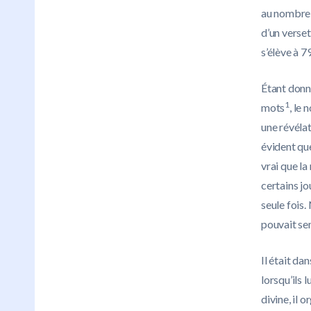
au nombre 
d’un verse
s’élève à 7
Étant donn
1
mots
, le
une révélat
évident que
vrai que la
certains jo
seule fois.
pouvait se
Il était da
lorsqu’ils 
divine, il