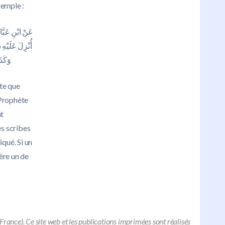
xemple :
عَنْ ابْنِ عَبَّا
أُنْزِلَ عَلَيْه
وَكَذَ
nte que
 Prophète
nt
es scribes
iqué. Si un
ère un de
nce). Ce site web et les publications imprimées sont réalisés