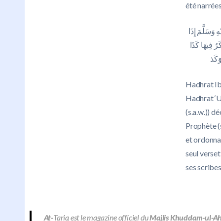
été narrées
 وَسَلَّمَ إِذَا
رُ فِيهَا كَذَا
وَكَذ
Hadhrat Ibn
Hadhrat ‘Ut
(s.a.w.)) d
Prophète (s
et ordonnai
seul verset
ses scribes
At-
Tariq est le magazine officiel du
Majlis Khuddam-ul-A