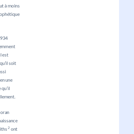
ut à moins
rophétique
 934
idemment
l est
u’il soit
ussi
 en une
 qu’il
llement.
 Coran
nnaissance
2
iths
ont