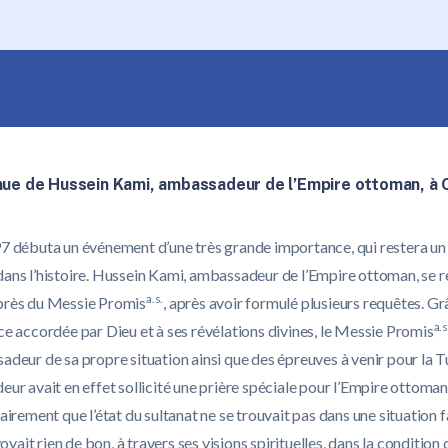
nue de Hussein Kami, ambassadeur de l’Empire ottoman, à 
7 débuta un événement d’une très grande importance, qui restera un
ans l’histoire. Hussein Kami, ambassadeur de l’Empire ottoman, se r
a.s.
près du Messie Promis
, après avoir formulé plusieurs requêtes. Gr
a.s
ce accordée par Dieu et à ses révélations divines, le Messie Promis
deur de sa propre situation ainsi que des épreuves à venir pour la T
ur avait en effet sollicité une prière spéciale pour l’Empire ottoman. 
airement que l’état du sultanat ne se trouvait pas dans une situation 
 voyait rien de bon, à travers ses visions spirituelles, dans la condition 