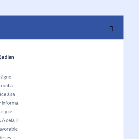
Qadian
 signe
endit à
âce à sa
.
informa
urquie.
À cela, il
favorable
de ses