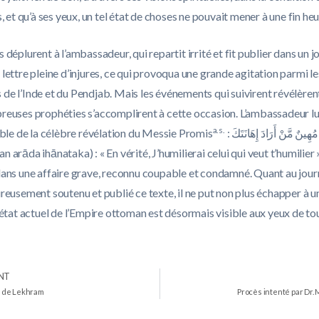
s, et qu’à ses yeux, un tel état de choses ne pouvait mener à une fin he
 déplurent à l’ambassadeur, qui repartit irrité et fit publier dans un j
lettre pleine d’injures, ce qui provoqua une grande agitation parmi le
e l’Inde et du Pendjab. Mais les événements qui suivirent révélèrent 
reuses prophéties s’accomplirent à cette occasion. L’ambassadeur 
a.s.
ible de la célèbre révélation du Messie Promis
: إِنِّي مُهِينٌ مَّنْ أَرَادَ إِهَانَتَكَ (Innī
 arāda ihānataka) : « En vérité, J’humilierai celui qui veut t’humilier »,
dans une affaire grave, reconnu coupable et condamné. Quant au jour
reusement soutenu et publié ce texte, il ne put non plus échapper à u
’état actuel de l’Empire ottoman est désormais visible aux yeux de to
NT
 de Lekhram
Procès intenté par Dr. 