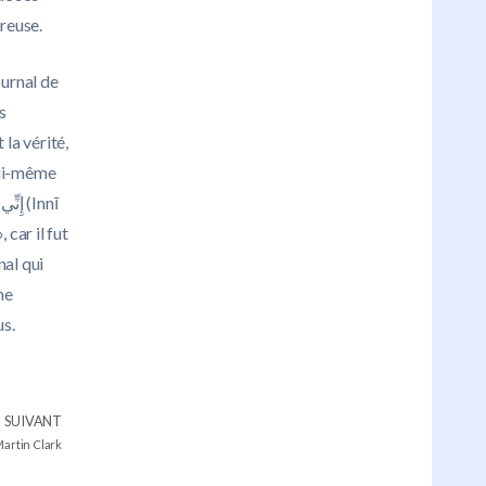
ureuse.
ournal de
s
la vérité,
lui-même
 car il fut
nal qui
ne
us.
SUIVANT
Martin Clark