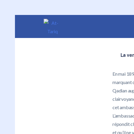
La ve
En mai 189
marquant d
Qadian au
clairvoyan
cet ambassa
L’ambassade
répondit cl
et qu’il ne