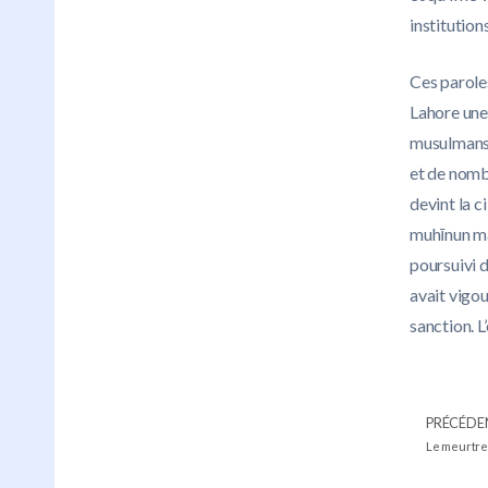
institution
Ces paroles
Lahore une 
musulmans d
et de nomb
devint la c
muhīnun man
poursuivi 
avait vigou
sanction. L
PRÉCÉDE
Le meurtre