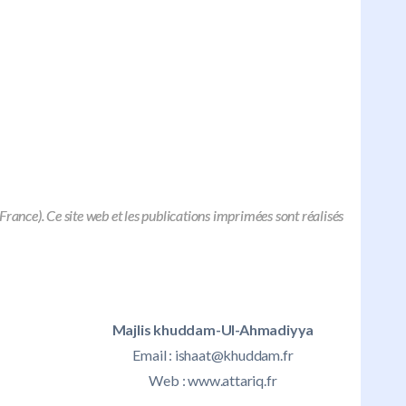
nce). Ce site web et les publications imprimées sont réalisés
Majlis khuddam-Ul-Ahmadiyya
Email :
ishaat@khuddam.fr
Web : www.attariq.fr