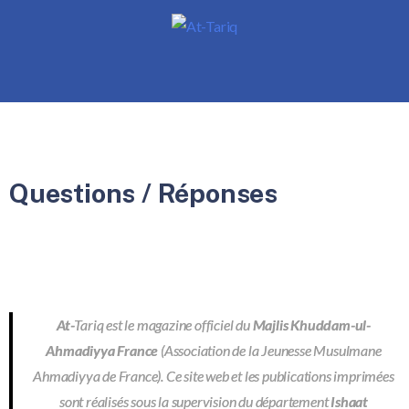
Questions / Réponses
At-
Tariq est le magazine officiel du
Majlis Khuddam-ul-
Ahmadiyya France
(Association de la Jeunesse Musulmane
Ahmadiyya de France). Ce site web et les publications imprimées
sont réalisés sous la supervision du département
Ishaat