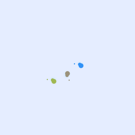
prière de Tahajud à 04h30 et Fajar à 05h00.
08 Khuddam et 01 Tifal ont participé aux prières de Tahajud
et Fajr. Après la prière le petit déjeuner était servi.
(Croissants, Pain au chocolat, jus)
Par la grâce d’Allah,Le 03-mars-2024, Nous avons débuté
notre mois de mars avec la prière de Tahajud à 05h30 et Fajar
à 06h15, au centre de prière du Bourget.
08 Khuddam et 04 Atfal ont participé aux prières de Tahajud et
Fajr. Après la prière le petit déjeuner était servi.