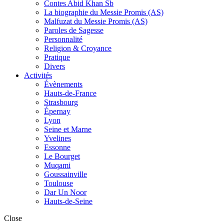
Contes Abid Khan Sb
La biographie du Messie Promis (AS)
Malfuzat du Messie Promis (AS)
Paroles de Sagesse
Personnalité
Religion & Croyance
Pratique
Divers
Activités
Évènements
Hauts-de-France
Strasbourg
Épernay
Lyon
Seine et Marne
Yvelines
Essonne
Le Bourget
Muqami
Goussainville
Toulouse
Dar Un Noor
Hauts-de-Seine
Close