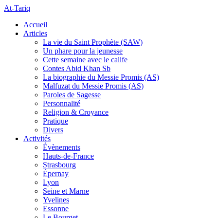
At-Tariq
Accueil
Articles
La vie du Saint Prophète (SAW)
Un phare pour la jeunesse
Cette semaine avec le calife
Contes Abid Khan Sb
La biographie du Messie Promis (AS)
Malfuzat du Messie Promis (AS)
Paroles de Sagesse
Personnalité
Religion & Croyance
Pratique
Divers
Activités
Évènements
Hauts-de-France
Strasbourg
Épernay
Lyon
Seine et Marne
Yvelines
Essonne
Le Bourget