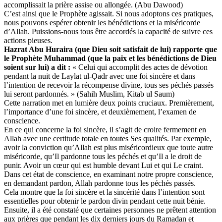
accomplissait la prière assise ou allongée. (Abu Dawood)
C’est ainsi que le Prophète agissait. Si nous adoptons ces pratiques,
nous pouvons espérer obtenir les bénédictions et la miséricorde
d’Allah. Puissions-nous tous être accordés la capacité de suivre ces
actions pieuses.
Hazrat Abu Huraira (que Dieu soit satisfait de lui) rapporte que
le Prophète Muhammad (que la paix et les bénédictions de Dieu
soient sur lui) a dit :
« Celui qui accomplit des actes de dévotion
pendant la nuit de Laylat ul-Ǫadr avec une foi sincère et dans
l’intention de recevoir la récompense divine, tous ses péchés passés
lui seront pardonnés. » (Sahih Muslim, Kitab ul Saum)
Cette narration met en lumière deux points cruciaux. Premièrement,
l’importance d’une foi sincère, et deuxièmement, l’examen de
conscience.
En ce qui concerne la foi sincère, il s’agit de croire fermement en
Allah avec une certitude totale en toutes Ses qualités. Par exemple,
avoir la conviction qu’Allah est plus miséricordieux que toute autre
miséricorde, qu’Il pardonne tous les péchés et qu’Il a le droit de
punir. Avoir un cœur qui est humble devant Lui et qui Le craint.
Dans cet état de conscience, en examinant notre propre conscience,
en demandant pardon, Allah pardonne tous les péchés passés.
Cela montre que la foi sincère et la sincérité dans l’intention sont
essentielles pour obtenir le pardon divin pendant cette nuit bénie.
Ensuite, il a été constaté que certaines personnes ne prêtent attention
aux prières que pendant les dix derniers jours du Ramadan et