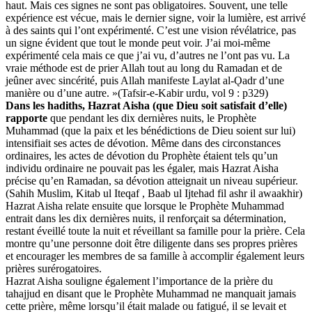
haut. Mais ces signes ne sont pas obligatoires. Souvent, une telle
expérience est vécue, mais le dernier signe, voir la lumière, est arrivé
à des saints qui l’ont expérimenté. C’est une vision révélatrice, pas
un signe évident que tout le monde peut voir. J’ai moi-même
expérimenté cela mais ce que j’ai vu, d’autres ne l’ont pas vu. La
vraie méthode est de prier Allah tout au long du Ramadan et de
jeûner avec sincérité, puis Allah manifeste Laylat al-Ǫadr d’une
manière ou d’une autre. »(Tafsir-e-Kabir urdu, vol 9 : p329)
Dans les hadiths, Hazrat Aisha (que Dieu soit satisfait d’elle)
rapporte
que pendant les dix dernières nuits, le Prophète
Muhammad (que la paix et les bénédictions de Dieu soient sur lui)
intensifiait ses actes de dévotion. Même dans des circonstances
ordinaires, les actes de dévotion du Prophète étaient tels qu’un
individu ordinaire ne pouvait pas les égaler, mais Hazrat Aisha
précise qu’en Ramadan, sa dévotion atteignait un niveau supérieur.
(Sahih Muslim, Kitab ul Iteqaf , Baab ul Ijtehad fil ashr il awaakhir)
Hazrat Aisha relate ensuite que lorsque le Prophète Muhammad
entrait dans les dix dernières nuits, il renforçait sa détermination,
restant éveillé toute la nuit et réveillant sa famille pour la prière. Cela
montre qu’une personne doit être diligente dans ses propres prières
et encourager les membres de sa famille à accomplir également leurs
prières surérogatoires.
Hazrat Aisha souligne également l’importance de la prière du
tahajjud en disant que le Prophète Muhammad ne manquait jamais
cette prière, même lorsqu’il était malade ou fatigué, il se levait et