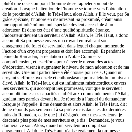
plutôt une occasion pour l’homme de se rappeler son but de
création. Lorsque l’attention de l’homme se tourne vers l’obtention
de la proximité d’Allah, le Très-Haut, alors Allah, s’Il le veut, par Sa
grâce spéciale, l’honore en manifestant Sa proximité, créant ainsi
une opportunité où une nuit spéciale devient accessible à un
adorateur. Et dans cet état d’une qualité spirituelle étrange,
l’adorateur devient un serviteur d’Allah. Allah, le Très-Haut, a donc
accompli Sa promesse envers un croyant en réalisant son
engagement de foi et de servitude, dans lequel chaque moment de
l’action d’un croyant progresse et doit être accompli. Et pendant le
jeûne du Ramadan, la récitation du Noble Coran et sa
compréhension, et les efforts pour élever le niveau des actes
d’adoration, visent à augmenter le niveau de mon adoration et de ma
servitude. Une nuit particulière a été choisie pour cela. Quand un
croyant s’efforce avec zèle et enthousiasme pour atteindre un niveau
élevé, Allah, le Très-Haut, qui est infiniment miséricordieux envers
Ses serviteurs, qui accomplit Ses promesses, voit que le serviteur
accomplit toutes ses capacités et obéit aux commandements d’Allah,
gardant mes paroles devant lui. Je réponds à l’appel du demandeur
lorsque je l’appelle, il me demande et alors Allah, le Très-Haut, dit :
Je ne réponds pas seulement à sa prière mais dans les dix dernières
nuits du Ramadan, celle que j’ai désignée pour mes serviteurs, je
descends plus près de mes serviteurs et je dis : Demandez, je vous
donnerai ce soir. Alors, quand un serviteur accomplit son
engagement, Allah, le Très-Haut, réalise également la promesse