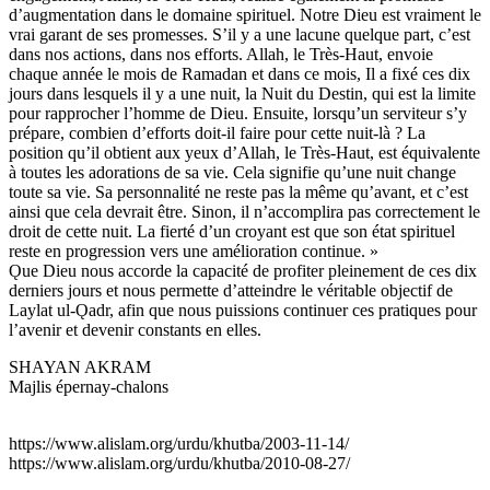
d’augmentation dans le domaine spirituel. Notre Dieu est vraiment le
vrai garant de ses promesses. S’il y a une lacune quelque part, c’est
dans nos actions, dans nos efforts. Allah, le Très-Haut, envoie
chaque année le mois de Ramadan et dans ce mois, Il a fixé ces dix
jours dans lesquels il y a une nuit, la Nuit du Destin, qui est la limite
pour rapprocher l’homme de Dieu. Ensuite, lorsqu’un serviteur s’y
prépare, combien d’efforts doit-il faire pour cette nuit-là ? La
position qu’il obtient aux yeux d’Allah, le Très-Haut, est équivalente
à toutes les adorations de sa vie. Cela signifie qu’une nuit change
toute sa vie. Sa personnalité ne reste pas la même qu’avant, et c’est
ainsi que cela devrait être. Sinon, il n’accomplira pas correctement le
droit de cette nuit. La fierté d’un croyant est que son état spirituel
reste en progression vers une amélioration continue. »
Ǫue Dieu nous accorde la capacité de profiter pleinement de ces dix
derniers jours et nous permette d’atteindre le véritable objectif de
Laylat ul-Ǫadr, afin que nous puissions continuer ces pratiques pour
l’avenir et devenir constants en elles.
SHAYAN AKRAM
Majlis épernay-chalons
https://www.alislam.org/urdu/khutba/2003-11-14/
https://www.alislam.org/urdu/khutba/2010-08-27/