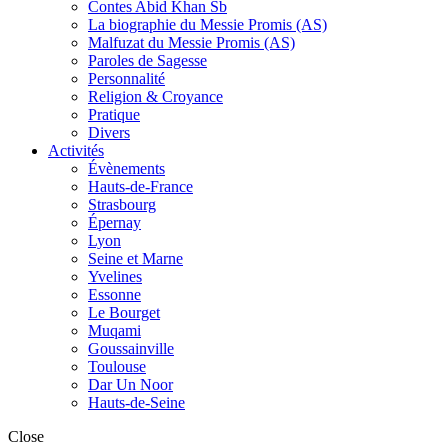
Contes Abid Khan Sb
La biographie du Messie Promis (AS)
Malfuzat du Messie Promis (AS)
Paroles de Sagesse
Personnalité
Religion & Croyance
Pratique
Divers
Activités
Évènements
Hauts-de-France
Strasbourg
Épernay
Lyon
Seine et Marne
Yvelines
Essonne
Le Bourget
Muqami
Goussainville
Toulouse
Dar Un Noor
Hauts-de-Seine
Close