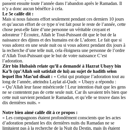
passent ensuite toute l’année dans l’abandon après le Ramadan. Il
n’y a donc aucun bénéfice à cela.
Le 5e calife dit :
Mais si nous faisons effort seulement pendant ces derniers 10 jours
et qu’aucun effort de ce type n’est fait pour le reste de l’année, cette
chose peut-elle faire d’une personne un véritable croyant et
adorateur ? Écoutez, Allah le Tout-Puissant dit que le but de la
naissance des djinns et des humains est de L’adorer. Le fait que si
vous adorez en une seule nuit ou si vous adorez pendant dix jours à
la recherche d’une telle nuit, cela éloignera une personne de l’ordre
d’Allah Tout-Puissant que le but de votre naissance C’est
l’adoration.
Zirr bin Hubaish relate qu’il a demandé à Hazrat Ubayy bin
Ka’b (qu’Allah soit satisfait de lui) au sujet de hadith selon
lequel Ibn Mas’ud disait :
« Celui qui pratique l’adoration tout au
long de l’année, atteindra Laylat al-Ǫadr. » Ubayy a répondu :
« Ǫu’Allah leur fasse miséricorde ! Leur intention était que les gens
ne se contentent pas de cette seule nuit. Car ils savaient très bien que
cette nuit survient pendant le Ramadan, et qu’elle se trouve dans les
dix dernières nuits. »
Notre bien aimé calife dit à ce propos :
« Les compagnons étaient profondément conscients que les actes
d’adoration pendant les dix dernières nuits du Ramadan ne se
limitaient pas à la recherche de la Nuit du Destin, mais ils étaient