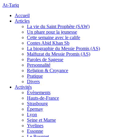
At-Tariq
Accueil
Articles
La vie du Saint Prophète (SAW)
Un phare pour la jeunesse
Cette semaine avec le calife
Contes Abid Khan Sb
La biographie du Messie Promis (AS)
Malfuzat du Messie Promis (AS)
Paroles de Sagesse
Personnalité
Religion & Croyance
Pratique
Divers
Activités
Évènements
Hauts-de-France
Strasbourg
Épernay
Lyon
Seine et Marne
Yvelines
Essonne
Le Bourget