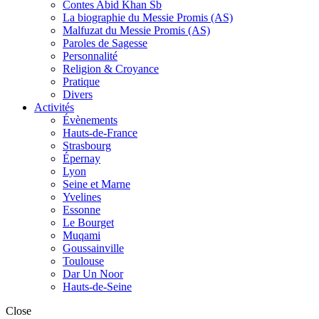
Contes Abid Khan Sb
La biographie du Messie Promis (AS)
Malfuzat du Messie Promis (AS)
Paroles de Sagesse
Personnalité
Religion & Croyance
Pratique
Divers
Activités
Évènements
Hauts-de-France
Strasbourg
Épernay
Lyon
Seine et Marne
Yvelines
Essonne
Le Bourget
Muqami
Goussainville
Toulouse
Dar Un Noor
Hauts-de-Seine
Close