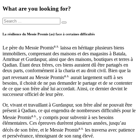
What are you looking for?
La résilience du Messie Promis (as) face à certaines difficultés
a.s.
Le père du Messie Promis
laissa en héritage plusieurs biens
immobiliers, comprenant des maisons et des magasins à Batala,
Amritsar et Gurdaspur, ainsi que des maisons, boutiques et terres à
Qadian. Étant deux frères, ces biens auraient dû être partagés en
deux parts, conformément à la charia et au droit civil. Bien que la
a.s.
part revenant au Messie Promis
aurait largement suffi à ses
besoins, il choisit de ne pas demander le partage et de se contenter
de ce que son frère aîné lui accordait. Ainsi, ce dernier devint le
successeur officiel de leur père.
Or, vivant et travaillant à Gurdaspur, son frère aîné ne pouvait être
présent à Qadian, ce qui engendra de nombreuses difficultés pour le
a.s.
Messie Promis
, y compris pour subvenir à ses besoins
élémentaires. Ces épreuves durèrent plusieurs années, jusqu’au
a.s.
décès de son frère, et le Messie Promis
les traversa avec patience
et persévérance, témoignant de son rang élevé.