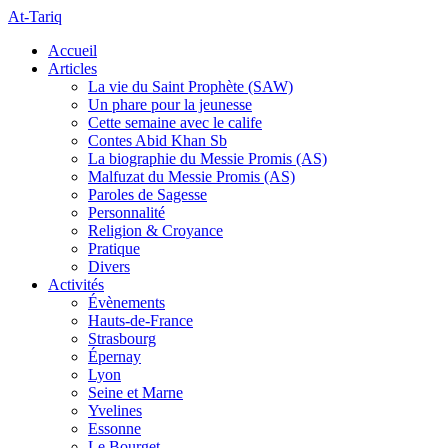
At-Tariq
Accueil
Articles
La vie du Saint Prophète (SAW)
Un phare pour la jeunesse
Cette semaine avec le calife
Contes Abid Khan Sb
La biographie du Messie Promis (AS)
Malfuzat du Messie Promis (AS)
Paroles de Sagesse
Personnalité
Religion & Croyance
Pratique
Divers
Activités
Évènements
Hauts-de-France
Strasbourg
Épernay
Lyon
Seine et Marne
Yvelines
Essonne
Le Bourget