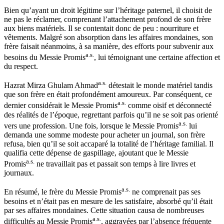
Bien qu’ayant un droit légitime sur l’héritage paternel, il choisit de
ne pas le réclamer, comprenant l’attachement profond de son frère
aux biens matériels. Il se contentait donc de peu : nourriture et
vêtements. Malgré son absorption dans les affaires mondaines, son
frère faisait néanmoins, à sa manière, des efforts pour subvenir aux
a.s.
besoins du Messie Promis
, lui témoignant une certaine affection et
du respect.
a.s.
Hazrat Mirza Ghulam Ahmad
détestait le monde matériel tandis
que son frère en était profondément amoureux. Par conséquent, ce
a.s.
dernier considérait le Messie Promis
comme oisif et déconnecté
des réalités de l’époque, regrettant parfois qu’il ne se soit pas orienté
a.s.
vers une profession. Une fois, lorsque le Messie Promis
lui
demanda une somme modeste pour acheter un journal, son frère
refusa, bien qu’il se soit accaparé la totalité de l’héritage familial. Il
qualifia cette dépense de gaspillage, ajoutant que le Messie
a.s.
Promis
ne travaillait pas et passait son temps à lire livres et
journaux.
a.s.
En résumé, le frère du Messie Promis
ne comprenait pas ses
besoins et n’était pas en mesure de les satisfaire, absorbé qu’il était
par ses affaires mondaines. Cette situation causa de nombreuses
a.s.
difficultés au Messie Promis
, aggravées par l’absence fréquente