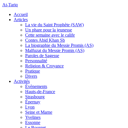
At-Tariq
Accueil
Articles
La vie du Saint Prophète (SAW)
Un phare pour la jeunesse
Cette semaine avec le calife
Contes Abid Khan Sb
La biographie du Messie Promis (AS)
Malfuzat du Messie Promis (AS)
Paroles de Sagesse
Personnalité
Religion & Croyance
Pratique
Divers
Activités
Évènements
Hauts-de-France
Strasbourg
Épernay
Lyon
Seine et Marne
Yvelines
Essonne
Le Bourget