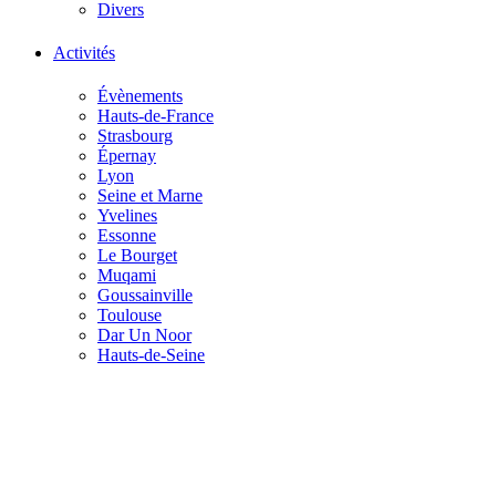
Divers
Activités
Évènements
Hauts-de-France
Strasbourg
Épernay
Lyon
Seine et Marne
Yvelines
Essonne
Le Bourget
Muqami
Goussainville
Toulouse
Dar Un Noor
Hauts-de-Seine