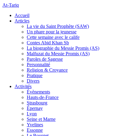
At-Tariq
Accueil
Articles
La vie du Saint Prophète (SAW)
Un phare pour la jeunesse
Cette semaine avec le calife
Contes Abid Khan Sb
La biographie du Messie Promis (AS)
Malfuzat du Messie Promis (AS)
Paroles de Sagesse
Personnalité
Religion & Croyance
Pratique
Divers
Activités
Évènements
Hauts-de-France
Strasbourg
Épernay
Lyon
Seine et Marne
Yvelines
Essonne
Le Bourget