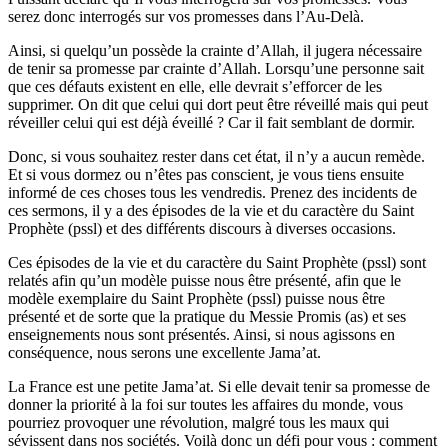
serez donc interrogés sur vos promesses dans l’Au-Delà.
Ainsi, si quelqu’un possède la crainte d’Allah, il jugera nécessaire
de tenir sa promesse par crainte d’Allah. Lorsqu’une personne sait
que ces défauts existent en elle, elle devrait s’efforcer de les
supprimer. On dit que celui qui dort peut être réveillé mais qui peut
réveiller celui qui est déjà éveillé ? Car il fait semblant de dormir.
Donc, si vous souhaitez rester dans cet état, il n’y a aucun remède.
Et si vous dormez ou n’êtes pas conscient, je vous tiens ensuite
informé de ces choses tous les vendredis. Prenez des incidents de
ces sermons, il y a des épisodes de la vie et du caractère du Saint
Prophète (pssl) et des différents discours à diverses occasions.
Ces épisodes de la vie et du caractère du Saint Prophète (pssl) sont
relatés afin qu’un modèle puisse nous être présenté, afin que le
modèle exemplaire du Saint Prophète (pssl) puisse nous être
présenté et de sorte que la pratique du Messie Promis (as) et ses
enseignements nous sont présentés. Ainsi, si nous agissons en
conséquence, nous serons une excellente Jama’at.
La France est une petite Jama’at. Si elle devait tenir sa promesse de
donner la priorité à la foi sur toutes les affaires du monde, vous
pourriez provoquer une révolution, malgré tous les maux qui
sévissent dans nos sociétés. Voilà donc un défi pour vous : comment