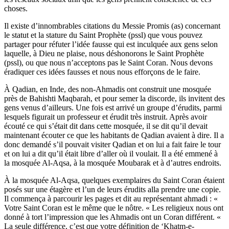
choses.
Il existe d’innombrables citations du Messie Promis (as) concernant
le statut et la stature du Saint Prophète (pssl) que vous pouvez
partager pour réfuter l’idée fausse qui est inculquée aux gens selon
laquelle, à Dieu ne plaise, nous déshonorons le Saint Prophète
(pssl), ou que nous n’acceptons pas le Saint Coran. Nous devons
éradiquer ces idées fausses et nous nous efforçons de le faire.
À Qadian, en Inde, des non-Ahmadis ont construit une mosquée
près de Bahishti Maqbarah, et pour semer la discorde, ils invitent des
gens venus d’ailleurs. Une fois est arrivé un groupe d’érudits, parmi
lesquels figurait un professeur et érudit très instruit. Après avoir
écouté ce qui s’était dit dans cette mosquée, il se dit qu’il devait
maintenant écouter ce que les habitants de Qadian avaient à dire. Il a
donc demandé s’il pouvait visiter Qadian et on lui a fait faire le tour
et on lui a dit qu’il était libre d’aller où il voulait. Il a été emmené à
la mosquée Al-Aqsa, à la mosquée Moubarak et à d’autres endroits.
À la mosquée Al-Aqsa, quelques exemplaires du Saint Coran étaient
posés sur une étagère et l’un de leurs érudits alla prendre une copie.
Il commença à parcourir les pages et dit au représentant ahmadi : «
Votre Saint Coran est le même que le nôtre. « Les religieux nous ont
donné à tort l’impression que les Ahmadis ont un Coran différent. «
La seule différence, c’est que votre définition de ‘Khatm-e-