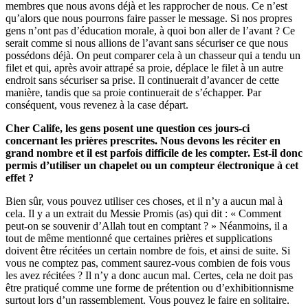
membres que nous avons déjà et les rapprocher de nous. Ce n’est
qu’alors que nous pourrons faire passer le message. Si nos propres
gens n’ont pas d’éducation morale, à quoi bon aller de l’avant ? Ce
serait comme si nous allions de l’avant sans sécuriser ce que nous
possédons déjà. On peut comparer cela à un chasseur qui a tendu un
filet et qui, après avoir attrapé sa proie, déplace le filet à un autre
endroit sans sécuriser sa prise. Il continuerait d’avancer de cette
manière, tandis que sa proie continuerait de s’échapper. Par
conséquent, vous revenez à la case départ.
Cher Calife, les gens posent une question ces jours-ci
concernant les prières prescrites. Nous devons les réciter en
grand nombre et il est parfois difficile de les compter. Est-il donc
permis d’utiliser un chapelet ou un compteur électronique à cet
effet ?
Bien sûr, vous pouvez utiliser ces choses, et il n’y a aucun mal à
cela. Il y a un extrait du Messie Promis (as) qui dit : « Comment
peut-on se souvenir d’Allah tout en comptant ? » Néanmoins, il a
tout de même mentionné que certaines prières et supplications
doivent être récitées un certain nombre de fois, et ainsi de suite. Si
vous ne comptez pas, comment saurez-vous combien de fois vous
les avez récitées ? Il n’y a donc aucun mal. Certes, cela ne doit pas
être pratiqué comme une forme de prétention ou d’exhibitionnisme
surtout lors d’un rassemblement. Vous pouvez le faire en solitaire.