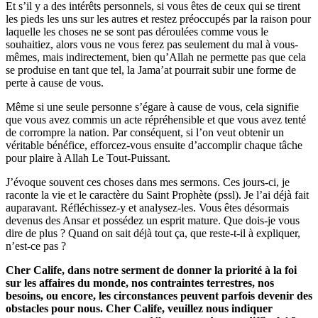
Et s’il y a des intérêts personnels, si vous êtes de ceux qui se tirent
les pieds les uns sur les autres et restez préoccupés par la raison pour
laquelle les choses ne se sont pas déroulées comme vous le
souhaitiez, alors vous ne vous ferez pas seulement du mal à vous-
mêmes, mais indirectement, bien qu’Allah ne permette pas que cela
se produise en tant que tel, la Jama’at pourrait subir une forme de
perte à cause de vous.
Même si une seule personne s’égare à cause de vous, cela signifie
que vous avez commis un acte répréhensible et que vous avez tenté
de corrompre la nation. Par conséquent, si l’on veut obtenir un
véritable bénéfice, efforcez-vous ensuite d’accomplir chaque tâche
pour plaire à Allah Le Tout-Puissant.
J’évoque souvent ces choses dans mes sermons. Ces jours-ci, je
raconte la vie et le caractère du Saint Prophète (pssl). Je l’ai déjà fait
auparavant. Réfléchissez-y et analysez-les. Vous êtes désormais
devenus des Ansar et possédez un esprit mature. Que dois-je vous
dire de plus ? Quand on sait déjà tout ça, que reste-t-il à expliquer,
n’est-ce pas ?
Cher Calife, dans notre serment de donner la priorité à la foi
sur les affaires du monde, nos contraintes terrestres, nos
besoins, ou encore, les circonstances peuvent parfois devenir des
obstacles pour nous. Cher Calife, veuillez nous indiquer