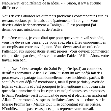
Nabuwwat’ est différente de la nôtre. » « Sinon, il n’y a aucune
différence. »
Vous devriez aborder les différents problèmes contemporains sur les
réseaux sociaux par le biais du département « Tabligh ». Vous
devriez aider le département « Tabligh ». C’est pourquoi j’ai
demandé aux missionnaires de s’activer.
En même temps, je vous dirai que pour que votre travail soit béni,
vous ne devez pas penser que vous avez plu à Dieu uniquement en
accomplissant votre travail ; non. Vous devez aussi accorder de
l’attention aux supplications et aux prières. Vous devriez commencer
chaque tâche par des prières et demander l’aide d’Allah. Alors, votre
travail sera béni.
J’ai présenté des exemples du Saint Prophète (pssl) au cours des
dernières semaines. Allah Le Tout-Puissant lui avait déjà fait des
promesses. Je partage intentionnellement ces incidents ; parfois ils
sont liés et ont déjà été mentionnés, mais il peut parfois y avoir de
légères variations et c’est pourquoi je le mentionne à nouveau afin
que cela s’enracine dans les esprits et malgré toutes ces promesses,
le Saint Prophète (pssl) continuait de prier et il pleurait en implorant
Allah. On retrouve des aspects similaires dans les anecdotes sur le
Messie Promis (as); Malgré tout, il se concentrait sur les prières.
N’oubliez donc pas ces aspects, puis reprenez votre travail.