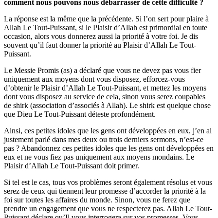
comment nous pouvons nous débarrasser de cette difficulté ?
La réponse est la même que la précédente. Si l’on sert pour plaire à
Allah Le Tout-Puissant, si le Plaisir d’Allah est primordial en toute
occasion, alors vous donnerez aussi la priorité à votre foi. Je dis
souvent qu’il faut donner la priorité au Plaisir d’Allah Le Tout-
Puissant.
Le Messie Promis (as) a déclaré que vous ne devez pas vous fier
uniquement aux moyens dont vous disposez, efforcez-vous
d’obtenir le Plaisir d’Allah Le Tout-Puissant, et mettez les moyens
dont vous disposez au service de cela, sinon vous serez coupables
de shirk (association d’associés à Allah). Le shirk est quelque chose
que Dieu Le Tout-Puissant déteste profondément.
Ainsi, ces petites idoles que les gens ont développées en eux, j’en ai
justement parlé dans mes deux ou trois derniers sermons, n’est-ce
pas ? Abandonnez ces petites idoles que les gens ont développées en
eux et ne vous fiez pas uniquement aux moyens mondains. Le
Plaisir d’Allah Le Tout-Puissant doit primer.
Si tel est le cas, tous vos problèmes seront également résolus et vous
serez de ceux qui tiennent leur promesse d’accorder la priorité à la
foi sur toutes les affaires du monde. Sinon, vous ne ferez que
prendre un engagement que vous ne respecterez pas. Allah Le Tout-
Puissant déclare qu’Il vous interrogera sur vos promesses. Vous