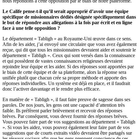
nous répondons à cette opposition par le biais de notre plateforme.
Le Calife pense-t-il qu’il serait approprié d’avoir une équipe
spécifique de missionnaires dédiés désignée spécifiquement dans
le but de répondre aux allégations à la fois par écrit et en ligne
face à une telle opposition ?
Le département « Tabligh » au Royaume-Uni œuvre dans ce sens.
Afin de les aider, j’ai envoyé une circulaire que vous avez également
reçue, qui dit que tous les missionnaires devraient aider et soutenir le
département « Tabligh ». Ceux qui sont versés dans la connaissance
et qui possèdent de vastes connaissances religieuses devraient
rejoindre leur équipe et les aider. Si des réponses sont apportées par
le biais de cette équipe et de sa plateforme, alors la réponse sera
unifiée plutôt que chacun crée sa propre méthode et apporte des
réponses individuelles. Un système est déjà en place, et il faudrait
donc l’activer davantage et le rendre plus efficace.
En matière de « Tabligh », il faut faire preuve de sagesse dans ses
paroles. De nos jours, les gens ont une capacité d’attention très
faible. Ils préfèrent parler brièvement et recevoir des réponses
brèves. Par conséquent, vous devez fournir des réponses brèves.
Vous pouvez faire part de vos suggestions au département « Tabligh
». Si vous les aidez, vous pouvez également leur faire part de vos
suggestions que de courts extraits vidéo devraient être partagés sur
les réseaux sociaux afin que les gens prennent conscience de ces