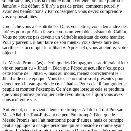
soient satisfaits, mais la manière dont il convient de prier pour la «
Jama’at » fait défaut. S’il n’y a pas de prière, comment peut-il y
avoir des bénédictions ? Par conséquent, vous devez comprendre
vos responsabilités.
Une tâche vous a été attribuée. Dans vos lettres, vous demandez des
prières pour qu’Allah fasse de vous un véritable assistant du Califat,
Vous ne pouvez pas devenir un véritable assistant de cette manière.
Pour y parvenir, il faut faire de son mieux. Vous devez faire des
sacrifices et accomplir le « Jihad ». Après cela, vous atteindrez votre
objectif.
Le Messie Promis (as) a écrit que les Compagnons sacrifieraient leur
vie en partant au « Jihad ». Bien que l’époque actuelle n’exige pas
cette forme de « Jihad », mais au moins, menez correctement le «
Jihad » de cette époque. Vous êtes ceux qui se sont présentés pour
demeurer à l’avant-garde de ce « Jihad ». Pour cela, il faut guider le
peuple et montrer l’exemple. Ce n’est que lorsque cela se produira
que vous pourrez provoquer cette révolution, ce à quoi vous avez
consacré votre vie.
Autrement, cela revient à tenter de tromper Allah Le Tout-Puissant.
Mais Allah Le Tout-Puissant ne peut être trompé. Bien que le
Messie Promis (as) l’ait mentionné pour d’autres, mais ce principe
peut s’appliquer à chaque personne qui se considère comme ayant
raison. Le Messie Promis (as) a dit que Dieu Le Tout-Puissant ne