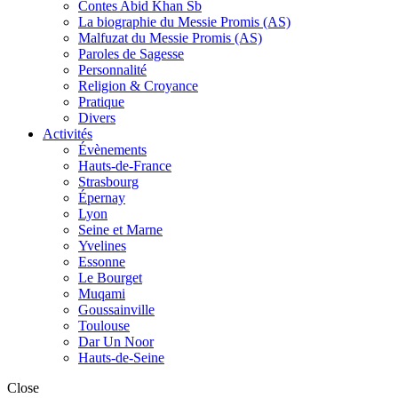
Contes Abid Khan Sb
La biographie du Messie Promis (AS)
Malfuzat du Messie Promis (AS)
Paroles de Sagesse
Personnalité
Religion & Croyance
Pratique
Divers
Activités
Évènements
Hauts-de-France
Strasbourg
Épernay
Lyon
Seine et Marne
Yvelines
Essonne
Le Bourget
Muqami
Goussainville
Toulouse
Dar Un Noor
Hauts-de-Seine
Close