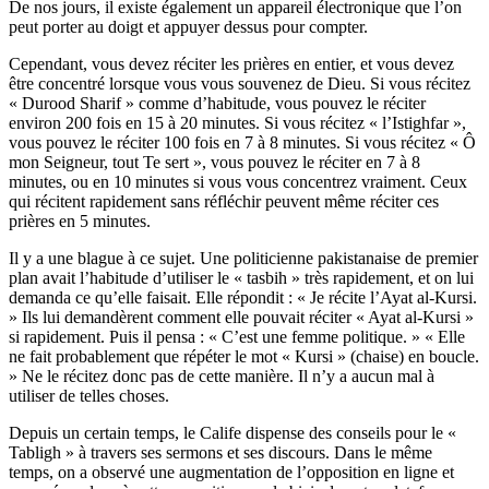
De nos jours, il existe également un appareil électronique que l’on
peut porter au doigt et appuyer dessus pour compter.
Cependant, vous devez réciter les prières en entier, et vous devez
être concentré lorsque vous vous souvenez de Dieu. Si vous récitez
« Durood Sharif » comme d’habitude, vous pouvez le réciter
environ 200 fois en 15 à 20 minutes. Si vous récitez « l’Istighfar »,
vous pouvez le réciter 100 fois en 7 à 8 minutes. Si vous récitez « Ô
mon Seigneur, tout Te sert », vous pouvez le réciter en 7 à 8
minutes, ou en 10 minutes si vous vous concentrez vraiment. Ceux
qui récitent rapidement sans réfléchir peuvent même réciter ces
prières en 5 minutes.
Il y a une blague à ce sujet. Une politicienne pakistanaise de premier
plan avait l’habitude d’utiliser le « tasbih » très rapidement, et on lui
demanda ce qu’elle faisait. Elle répondit : « Je récite l’Ayat al-Kursi.
» Ils lui demandèrent comment elle pouvait réciter « Ayat al-Kursi »
si rapidement. Puis il pensa : « C’est une femme politique. » « Elle
ne fait probablement que répéter le mot « Kursi » (chaise) en boucle.
» Ne le récitez donc pas de cette manière. Il n’y a aucun mal à
utiliser de telles choses.
Depuis un certain temps, le Calife dispense des conseils pour le «
Tabligh » à travers ses sermons et ses discours. Dans le même
temps, on a observé une augmentation de l’opposition en ligne et