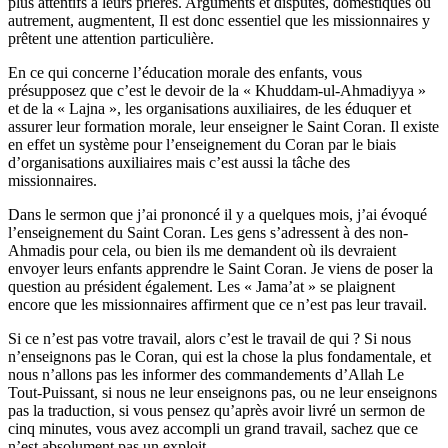
plus attentifs à leurs prières. Arguments et disputes, domestiques ou
autrement, augmentent, Il est donc essentiel que les missionnaires y
prêtent une attention particulière.
En ce qui concerne l’éducation morale des enfants, vous
présupposez que c’est le devoir de la « Khuddam-ul-Ahmadiyya »
et de la « Lajna », les organisations auxiliaires, de les éduquer et
assurer leur formation morale, leur enseigner le Saint Coran. Il existe
en effet un système pour l’enseignement du Coran par le biais
d’organisations auxiliaires mais c’est aussi la tâche des
missionnaires.
Dans le sermon que j’ai prononcé il y a quelques mois, j’ai évoqué
l’enseignement du Saint Coran. Les gens s’adressent à des non-
Ahmadis pour cela, ou bien ils me demandent où ils devraient
envoyer leurs enfants apprendre le Saint Coran. Je viens de poser la
question au président également. Les « Jama’at » se plaignent
encore que les missionnaires affirment que ce n’est pas leur travail.
Si ce n’est pas votre travail, alors c’est le travail de qui ? Si nous
n’enseignons pas le Coran, qui est la chose la plus fondamentale, et
nous n’allons pas les informer des commandements d’Allah Le
Tout-Puissant, si nous ne leur enseignons pas, ou ne leur enseignons
pas la traduction, si vous pensez qu’après avoir livré un sermon de
cinq minutes, vous avez accompli un grand travail, sachez que ce
n’est absolument pas un exploit.