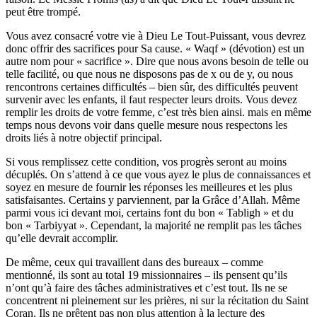
peut être trompé.
Vous avez consacré votre vie à Dieu Le Tout-Puissant, vous devrez
donc offrir des sacrifices pour Sa cause. « Waqf » (dévotion) est un
autre nom pour « sacrifice ». Dire que nous avons besoin de telle ou
telle facilité, ou que nous ne disposons pas de x ou de y, ou nous
rencontrons certaines difficultés – bien sûr, des difficultés peuvent
survenir avec les enfants, il faut respecter leurs droits. Vous devez
remplir les droits de votre femme, c’est très bien ainsi. mais en même
temps nous devons voir dans quelle mesure nous respectons les
droits liés à notre objectif principal.
Si vous remplissez cette condition, vos progrès seront au moins
décuplés. On s’attend à ce que vous ayez le plus de connaissances et
soyez en mesure de fournir les réponses les meilleures et les plus
satisfaisantes. Certains y parviennent, par la Grâce d’Allah. Même
parmi vous ici devant moi, certains font du bon « Tabligh » et du
bon « Tarbiyyat ». Cependant, la majorité ne remplit pas les tâches
qu’elle devrait accomplir.
De même, ceux qui travaillent dans des bureaux – comme
mentionné, ils sont au total 19 missionnaires – ils pensent qu’ils
n’ont qu’à faire des tâches administratives et c’est tout. Ils ne se
concentrent ni pleinement sur les prières, ni sur la récitation du Saint
Coran. Ils ne prêtent pas non plus attention à la lecture des