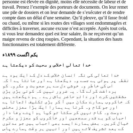
personne est élevée en dignité, moins elle nécessite de labeur et de
travail. Prenez l’exemple des porteurs de documents. On leur remet
une pile de dossiers et on leur demande de s’exécuter et de rendre
compte dans un délai d’une semaine. Qu’il pleuve, qu’il fasse froid
ou chaud, ou même si les routes des villages sont endommagées et
difficiles à traverser, aucune excuse n’est acceptée. Après tout cela,
si vous leur demandez quel est leur salaire, ils ne reçoivent qu’un
maigre revenu de cinq roupies. Cependant, la situation des hauts
fonctionnaires est totalement différente.
یکم اگست ۱۸۹۹ء
خدا تعالی اخلاص و محبت کو دیکھتا ہے
خدا تعالی کی نگہ انسان خلاص کے دل کے ایک بود ہے
نقطہ پر ہوتی ہے جسے وہ دیکھتا ہے اور جانتا ہے ا کہ
اس کی خاطر وہ خوشی دل سے ہر صعوبت و مکروہ کو
برداشت کرلے گا۔ یہ ضرور نہیں کہ کوئی بڑی بڑی
مشقتیں کرے اور دائم حاضر باش رہے ۔ ہم دیکھتے ہیں
کہ خاکروب ہمارے مکان میں آ کر بڑی تکلیف اٹھاتا ہے
اور جو کام وہ کرتا ہے ہمارا ایک بڑا معزز مخلص
دوست وہ کام نہیں کر سکتا تو کیا ہم اپنے وفا دار
احباب کو بے قدر سمجھیں اور خاکروب کو معزز و مکرم
خیال کریں۔ بعض ہمارے ایسے بھی احباب ہیں جو مدتوں
کے بعد تشریف لاتے ہیں اور انہیں ہر وقت ہمارے پاس