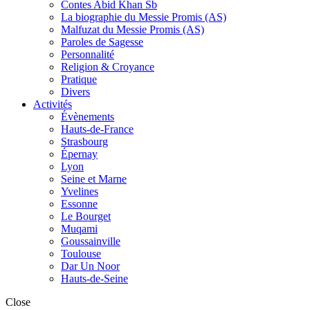
Contes Abid Khan Sb
La biographie du Messie Promis (AS)
Malfuzat du Messie Promis (AS)
Paroles de Sagesse
Personnalité
Religion & Croyance
Pratique
Divers
Activités
Évènements
Hauts-de-France
Strasbourg
Épernay
Lyon
Seine et Marne
Yvelines
Essonne
Le Bourget
Muqami
Goussainville
Toulouse
Dar Un Noor
Hauts-de-Seine
Close