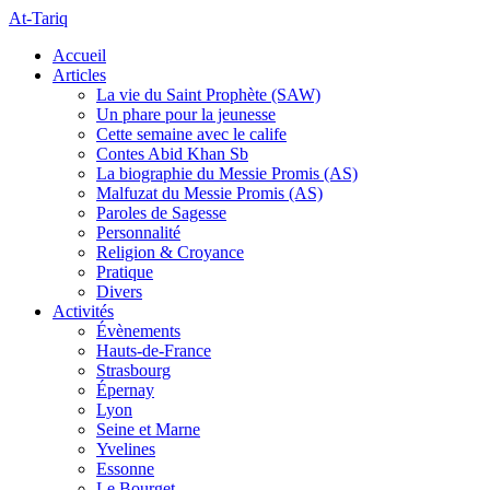
At-Tariq
Accueil
Articles
La vie du Saint Prophète (SAW)
Un phare pour la jeunesse
Cette semaine avec le calife
Contes Abid Khan Sb
La biographie du Messie Promis (AS)
Malfuzat du Messie Promis (AS)
Paroles de Sagesse
Personnalité
Religion & Croyance
Pratique
Divers
Activités
Évènements
Hauts-de-France
Strasbourg
Épernay
Lyon
Seine et Marne
Yvelines
Essonne
Le Bourget