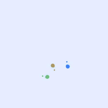
– Journée 2 de la Ligue de Football MKAF Saison 2024/2025
– Samedi 14 Décembre 2025
– LE FIVE, 215 Rue d’Aubervilliers 75018 PARIS
– Présence totale : 33, Joueurs : 31
Par la grâce d’Allah, le département Sehat e Jismani a
organisé la 2ème journée de la Ligue de Football MKAF. Nous
avons eu l’occasion d’assister aux matchs de la phase
championnat. Al hamdulillah, 5 équipes étaient présentes avec
des khuddam venus de 5 Majalis différentes.
JazakAllah
Département Sehat-e-Jismani